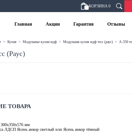
КОРЗИНА
0
Главная
Акции
Гарантия
Отзывы
г
>
кухня
>
модульные кухни мдф
>
модульная кухня мдф тесс (раус)
>
а-350 т
с (Раус)
Е ТОВАРА
 300х350х576 мм
са ЛДСП Ясень анкор светлый или Ясень анкор тёмный