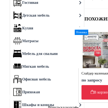
Гостиная
Детская мебель
ПОХОЖИ
Кухня
Новинка
Матрасы
Мебель для спальни
Мягкая мебель
Слайдер маленьк
Офисная мебель
по запросу
Прихожая
В корзи
Шкафы и комоды
Вернуться в раздел