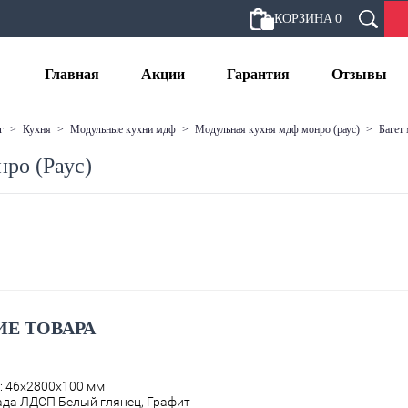
КОРЗИНА
0
Главная
Акции
Гарантия
Отзывы
г
>
кухня
>
модульные кухни мдф
>
модульная кухня мдф монро (раус)
>
багет
нро (Раус)
Е ТОВАРА
: 46х2800х100 мм
ада ЛДСП
Белый глянец, Графит