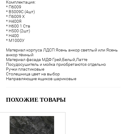
Комплектация:
* П6009
* В5009С (4шт)
* П6009 Х
* Н400Я
* Н600 1 Ств
* Н500 (2шт)
* Н400
* М1000У
Материал корпуса ЛДСП Ясень анкор светлый или Ясень
анкор тёмный
Материал фасада МДФ Грей,Белый,Латте
Посудосушитель и мойка приобретаются отдельно
Ручки пластиковые
Столешница цвет на выбор
Направляющие ящиков шариковые
ПОХОЖИЕ ТОВАРЫ