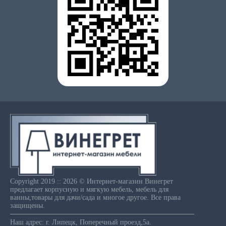
Copyright 2019 :: 2026 © Интернет-магазин Винегрет
предлагает корпусную и мягкую мебель, мебель для
ванны,товары для дачи/сада и многое другое. Все права
защищены.
Наш адрес: г. Липецк, Поперечный проезд,5а.