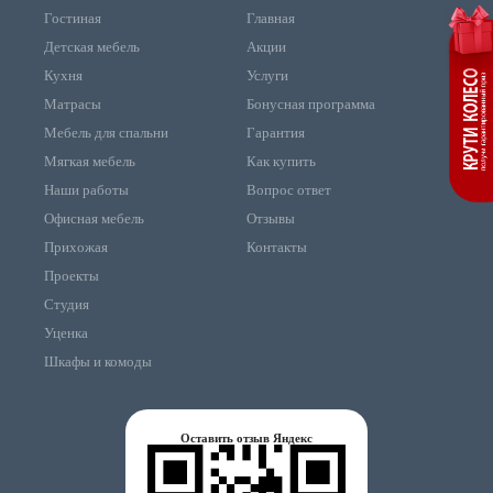
Гостиная
Главная
Детская мебель
Акции
Кухня
Услуги
Матрасы
Бонусная программа
Мебель для спальни
Гарантия
Мягкая мебель
Как купить
Наши работы
Вопрос ответ
Офисная мебель
Отзывы
Прихожая
Контакты
Проекты
Студия
Уценка
Шкафы и комоды
Оставить отзыв Яндекс