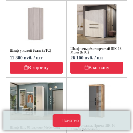
Шкаф четырёхстворчатый ШК-13
Шкаф угловой Белла (БТС)
Мрия (БТС)
11 300 руб. / шт
26 100 руб. / шт
В корзину
В корзину
Понятно
Шкаф-стеллаж Прима ШК-16
Шкаф ШК-01 Зарина (Мебелони)
Каньон (Мебелони)