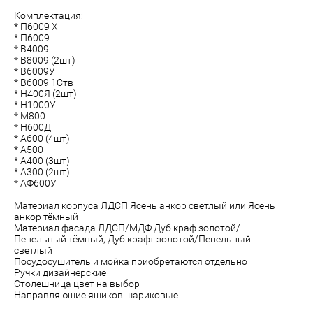
Комплектация:
* П6009 Х
* П6009
* В4009
* В8009 (2шт)
* В6009У
* В6009 1Ств
* Н400Я (2шт)
* Н1000У
* М800
* Н600Д
* А600 (4шт)
* А500
* А400 (3шт)
* А300 (2шт)
* АФ600У
Материал корпуса ЛДСП Ясень анкор светлый или Ясень
анкор тёмный
Материал фасада ЛДСП/МДФ Дуб краф золотой/
Пепельный тёмный, Дуб крафт золотой/Пепельный
светлый
Посудосушитель и мойка приобретаются отдельно
Ручки дизайнерские
Столешница цвет на выбор
Направляющие ящиков шариковые