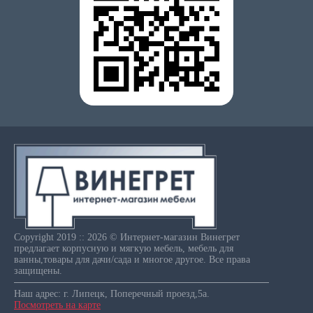
Copyright 2019 :: 2026 © Интернет-магазин Винегрет
предлагает корпусную и мягкую мебель, мебель для
ванны,товары для дачи/сада и многое другое. Все права
защищены.
Наш адрес: г. Липецк, Поперечный проезд,5а.
Посмотреть на карте