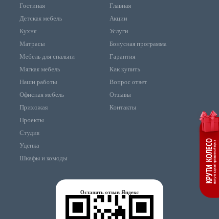
Гостиная
Главная
Детская мебель
Акции
Кухня
Услуги
Матрасы
Бонусная программа
Мебель для спальни
Гарантия
Мягкая мебель
Как купить
Наши работы
Вопрос ответ
Офисная мебель
Отзывы
Прихожая
Контакты
Проекты
Студия
Уценка
Шкафы и комоды
Оставить отзыв Яндекс