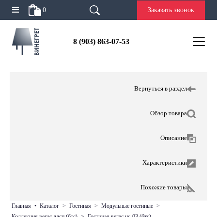
0
Заказать звонок
8 (903) 863-07-53
Вернуться в раздел
Обзор товара
Описание
Характеристики
Похожие товары
главная
•
каталог
>
гостиная
>
модульные гостиные
>
коллекция вегас лдсп (бтс)
>
гостиная вегас цс-03 (бтс)