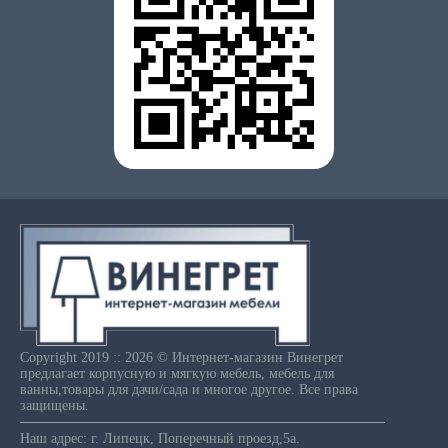
Copyright 2019 :: 2026 © Интернет-магазин Винегрет
предлагает корпусную и мягкую мебель, мебель для
ванны,товары для дачи/сада и многое другое. Все права
защищены.
Наш адрес: г. Липецк, Поперечный проезд,5а.