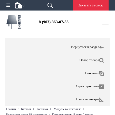
0
Заказать звонок
8 (903) 863-07-53
Вернуться в раздел
Обзор товара
Описание
Характеристики
Похожие товары
главная
•
каталог
>
гостиная
>
модульные гостиные
>
коллекция оскар 18 лдсп (тэкс)
>
гостиная оскар 18 огцс-2 (тэкс)