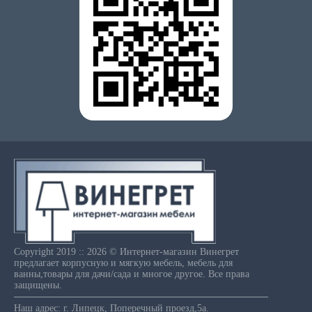
Copyright 2019 :: 2026 © Интернет-магазин Винегрет
предлагает корпусную и мягкую мебель, мебель для
ванны,товары для дачи/сада и многое другое. Все права
защищены.
Наш адрес: г. Липецк, Поперечный проезд,5а.