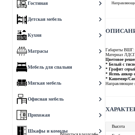
Гостиная
Направляющи
Детская мебель
ОПИСАНИ
Кухня
Габариты ВШГ:
Матрасы
Материал ЛДС
Цветовое реше
* Белый с тис
Мебель для спальни
* Графит серы
* Ясень анкор
* Кашемир/Сант
Мягкая мебель
Направляющие 
Офисная мебель
ХАРАКТЕ
Прихожая
Высота
Шкафы и комоды
Вернуться в раздел