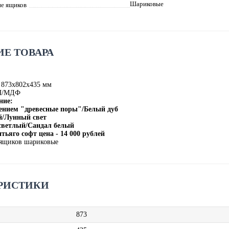
Шариковые
е ящиков
Е ТОВАРА
 873х802х435 мм
П/МДФ
ние:
нением "древесные поры"/Белый дуб
й/Лунный свет
 светлый/Сандал белый
ьяго софт цена - 14 000 рублей
ящиков шариковые
РИСТИКИ
873