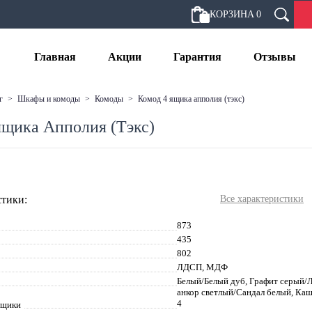
КОРЗИНА
0
Главная
Акции
Гарантия
Отзывы
г
>
шкафы и комоды
>
комоды
>
комод 4 ящика апполия (тэкс)
ящика Апполия (Тэкс)
тики:
Все характеристики
873
435
802
ЛДСП, МДФ
Белый/Белый дуб, Графит серый/
анкор светлый/Сандал белый, Ка
4
ящики