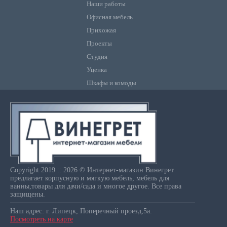
Наши работы
Офисная мебель
Прихожая
Проекты
Студия
Уценка
Шкафы и комоды
Copyright 2019 :: 2026 © Интернет-магазин Винегрет
предлагает корпусную и мягкую мебель, мебель для
ванны,товары для дачи/сада и многое другое. Все права
защищены.
Наш адрес: г. Липецк, Поперечный проезд,5а.
Посмотреть на карте