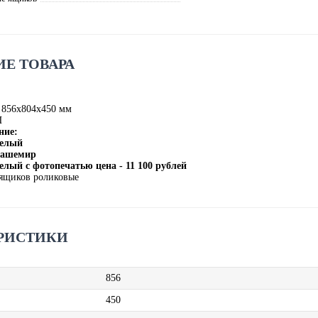
Е ТОВАРА
 856х804х450 мм
П
ние:
Белый
/Кашемир
елый с фотопечатью цена - 11 100 рублей
ящиков роликовые
РИСТИКИ
856
450