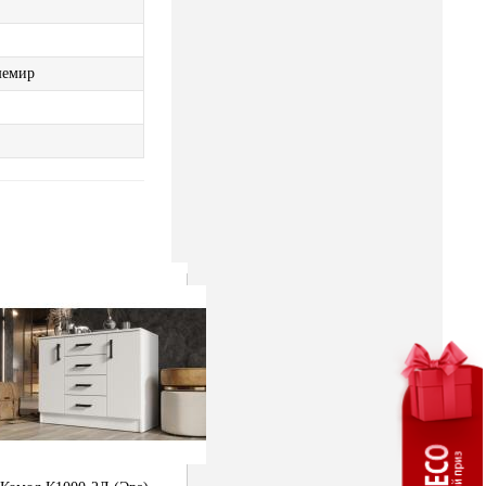
шемир