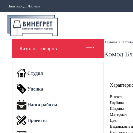
Ваш город:
Липецк
главная
•
катало
Каталог товаров
Комод Бл
Студия
Характерис
Уценка
Высота
Глубина
Наши работы
Ширина
Материал
Проекты
Цвет
Выдвижные 
Направляющи