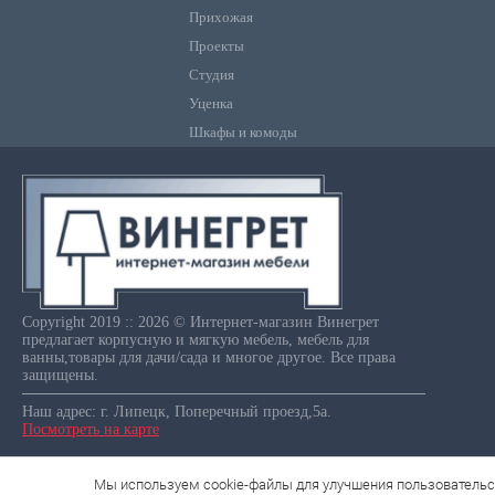
Прихожая
Проекты
Студия
Уценка
Шкафы и комоды
Copyright 2019 :: 2026 © Интернет-магазин Винегрет
предлагает корпусную и мягкую мебель, мебель для
ванны,товары для дачи/сада и многое другое. Все права
защищены.
Наш адрес: г. Липецк, Поперечный проезд,5а.
Посмотреть на карте
Мы используем cookie-файлы для улучшения пользовательс