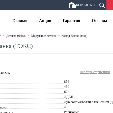
КОРЗИНА
0
Главная
Акции
Гарантия
Отзывы
г
>
детская мебель
>
модульные детские
>
комод бланка (тэкс)
анка (ТЭКС)
тики:
Все характеристики
856
450
804
ЛДСП
Дуб сонома/Белый с тиснением,
4
ящики
Роликовые
е ящиков