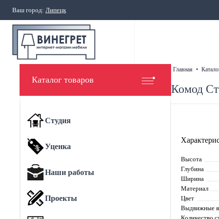
Ваш город:
Липецк
главная
•
катало
Каталог товаров
Комод Ст
Студия
Характерис
Уценка
Высота
Глубина
Наши работы
Ширина
Материал
Проекты
Цвет
Выдвижные 
Количество с