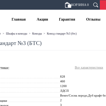
КОРЗИНА
0
Главная
Акции
Гарантия
Отзывы
г
>
шкафы и комоды
>
комоды
>
комод стандарт №3 (бтс)
андарт №3 (БТС)
тики:
Все характеристики
828
460
1200
ЛДСП
Венге/Сосна лоредо,Дуб крафт 
2
ящики
3
творок