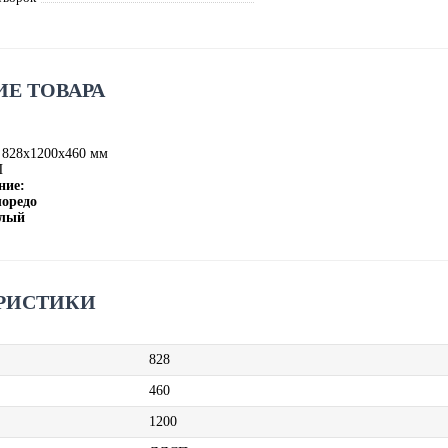
Е ТОВАРА
 828х1200х460 мм
П
ние:
лоредо
елый
РИСТИКИ
828
460
1200