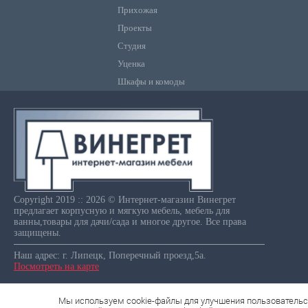
Прихожая
Проекты
Студия
Уценка
Шкафы и комоды
Copyright 2019 :: 2026 © Интернет-магазин Винегрет
предлагает корпусную и мягкую мебель, мебель для
ванны,товары для дачи/сада и многое другое. Все права
защищены.
Наш адрес: г. Липецк, Поперечный проезд,5а.
Посмотреть на карте
Мы используем cookie-файлы для улучшения пользовательс