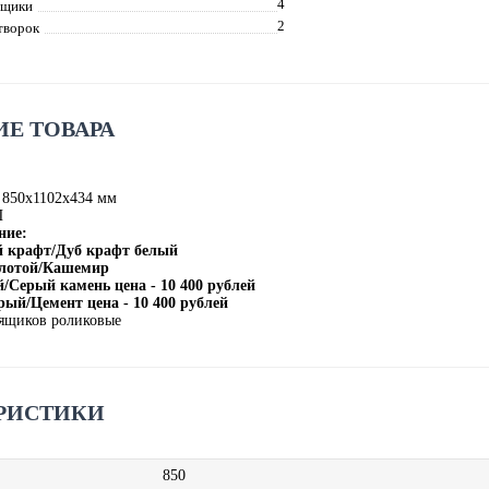
4
ящики
2
творок
Е ТОВАРА
 850х1102х434 мм
П
ние:
й крафт/Дуб крафт белый
олотой/Кашемир
/Серый камень цена - 10 400 рублей
рый/Цемент цена - 10 400 рублей
ящиков роликовые
РИСТИКИ
850