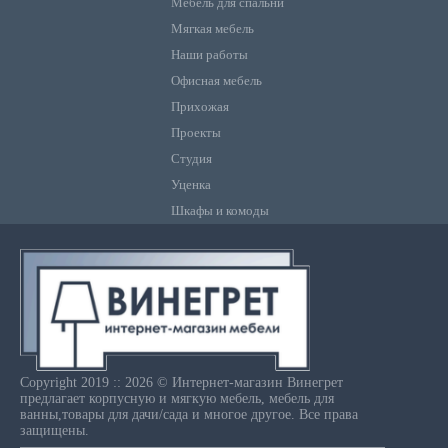
Мебель для спальни
Мягкая мебель
Наши работы
Офисная мебель
Прихожая
Проекты
Студия
Уценка
Шкафы и комоды
Copyright 2019 :: 2026 © Интернет-магазин Винегрет
предлагает корпусную и мягкую мебель, мебель для
ванны,товары для дачи/сада и многое другое. Все права
защищены.