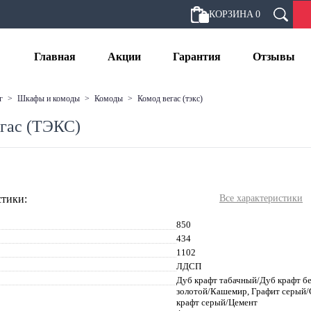
КОРЗИНА
0
Главная
Акции
Гарантия
Отзывы
г
>
шкафы и комоды
>
комоды
>
комод вегас (тэкс)
гас (ТЭКС)
тики:
Все характеристики
850
434
1102
ЛДСП
Дуб крафт табачный/Дуб крафт б
золотой/Кашемир, Графит серый/
крафт серый/Цемент