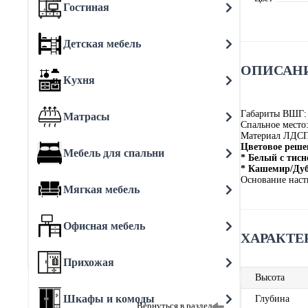
Гостиная
Детская мебель
ОПИСАНИ
Кухня
Габариты ВШГ:
Матрасы
Спальное место
Материал ЛДС
Цветовое реше
Мебель для спальни
* Белый с тис
* Кашемир/Дуб
Основание наст
Мягкая мебель
Офисная мебель
ХАРАКТЕ
Прихожая
Высота
Шкафы и комоды
Глубина
Вернуться в раздел