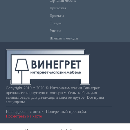
Офисная мебель
Прихожая
Проекты
Студия
Уценка
Шкафы и комоды
Copyright 2019 :: 2026 © Интернет-магазин Винегрет
предлагает корпусную и мягкую мебель, мебель для
ванны,товары для дачи/сада и многое другое. Все права
защищены.
Наш адрес: г. Липецк, Поперечный проезд,5а.
Посмотреть на карте