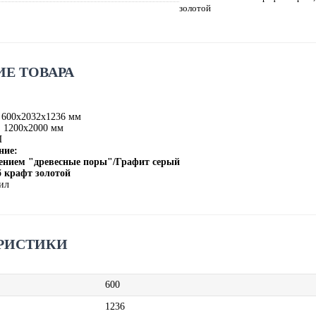
золотой
Е ТОВАРА
 600х2032х1236 мм
: 1200х2000 мм
П
ние:
нением "древесные поры"/Графит серый
 крафт золотой
ил
РИСТИКИ
600
1236