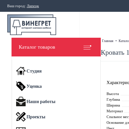
Ваш город:
Липецк
главная
•
катало
Каталог товаров
Кровать 
Студия
Характерис
Уценка
Высота
Глубина
Наши работы
Ширина
Материал
Проекты
Спальное мес
Основание дл
Цвет