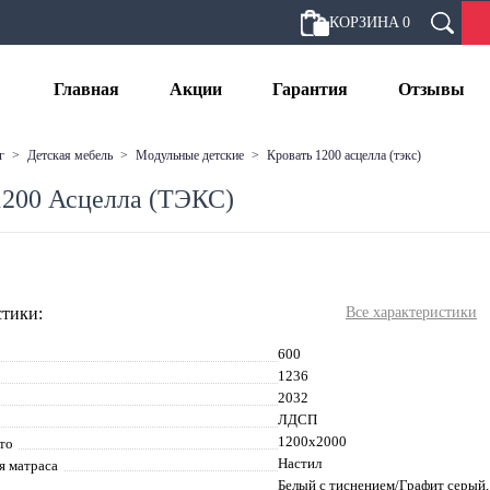
КОРЗИНА
0
Главная
Акции
Гарантия
Отзывы
г
>
детская мебель
>
модульные детские
>
кровать 1200 асцелла (тэкс)
1200 Асцелла (ТЭКС)
тики:
Все характеристики
600
1236
2032
ЛДСП
1200х2000
то
Настил
я матраса
Белый с тиснением/Графит серый