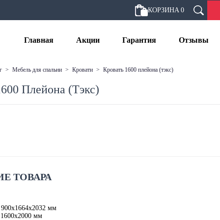
КОРЗИНА
0
Главная
Акции
Гарантия
Отзывы
г
>
мебель для спальни
>
кровати
>
кровать 1600 плейона (тэкс)
1600 Плейона (Тэкс)
Е ТОВАРА
 900х1664х2032 мм
 1600х2000 мм