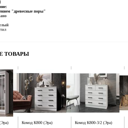
П
ние:
нением "древесные поры"
лано
Белый
стил
Е ТОВАРЫ
(Эра)
Комод К800 (Эра)
Комод К800-3/2 (Эра)