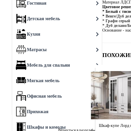
Материал ЛДС
Гостиная
Цветовое реше
* Белый с тис
*
Венге/Дуб де
Детская мебель
* Графи серый
* Дуб делано/
Основание - на
Кухня
Матрасы
ПОХОЖИ
Мебель для спальни
Мягкая мебель
Офисная мебель
Прихожая
Шкаф-купе Лорд 
Шкафы и комоды
Вернуться в раздел