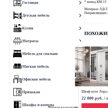
* комод КМ-13
Гостиная
Материал ЛДС
Направляющие 
Детская мебель
Кухня
ПОХОЖИ
Матрасы
Мебель для спальни
Мягкая мебель
Офисная мебель
Шкаф-купе Лорд 
Прихожая
22 800 руб. /
Шкафы и комоды
Вернуться в раздел