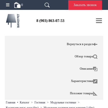
0
Заказать звонок
8 (903) 863-07-53
Вернуться в раздел
Обзор товара
Описание
Характеристики
Похожие товары
главная
•
каталог
>
гостиная
>
модульные гостиные
>
коллекция вегас лдсп (бтс)
>
модульная гостиная вегас вариант 1 (бтс)