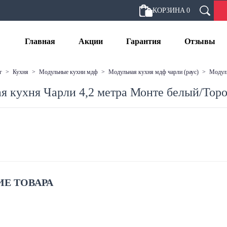
КОРЗИНА
0
Главная
Акции
Гарантия
Отзывы
г
>
кухня
>
модульные кухни мдф
>
модульная кухня мдф чарли (раус)
>
моду
я кухня Чарли 4,2 метра Монте белый/Торо
Е ТОВАРА
: