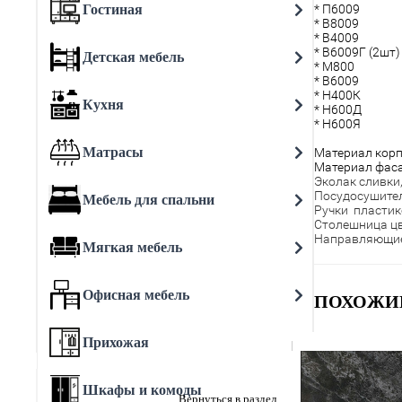
Гостиная
* П6009
* В8009
* В4009
* В6009Г (2шт)
Детская мебель
* М800
* В6009
* Н400К
Кухня
* Н600Д
* Н600Я
Матрасы
Материал корп
Материал фаса
Эколак сливки,
Посудосушител
Мебель для спальни
Ручки пласти
Столешница цв
Направляющи
Мягкая мебель
Офисная мебель
ПОХОЖИ
Прихожая
Шкафы и комоды
Вернуться в раздел