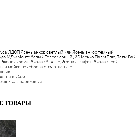
уса ЛДСП Ясень анкор светлый или Ясень анкор тёмный
да МДФ Монте белый,Торос чёрный , 3D Мокко,Палм Блю,Палм Вайн
 Эколак крема, Эколак бьянко, Эколак графит, Эколак грей
ь и мойка приобретаются отдельно
ковые
ет на выбор
е ящиков шариковые
Е ТОВАРЫ