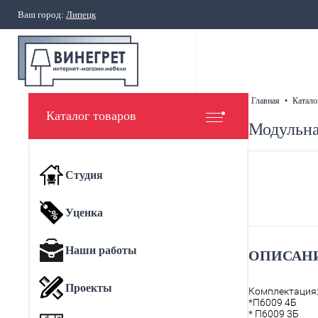
Ваш город:
Липецк
главная
•
катало
Каталог товаров
Модульна
Студия
Уценка
Наши работы
ОПИСАНИ
Проекты
Комплектация
*П6009 4Б
* П6009 3Б