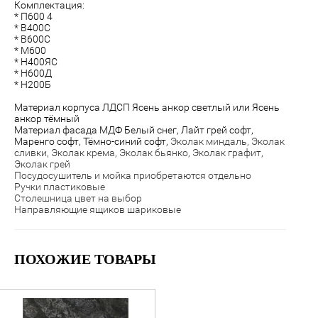
Комплектация:
* П600 4
* В400С
* В600С
* М600
* Н400ЯС
* Н600Д
* Н200Б
Материал корпуса ЛДСП Ясень анкор светлый или Ясень
анкор тёмный
Материал фасада МДФ Белый снег, Лайт грей софт,
Маренго софт, Тёмно-синий софт,
Эколак миндаль, Эколак
сливки, Эколак крема, Эколак бьянко, Эколак графит,
Эколак грей
Посудосушитель и мойка приобретаются отдельно
Ручки пластиковые
Столешница цвет на выбор
Направляющие ящиков шариковые
ПОХОЖИЕ ТОВАРЫ