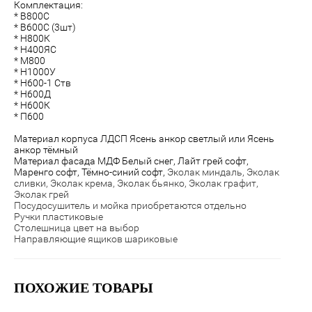
Комплектация:
* В800С
* В600С (3шт)
* Н800К
* Н400ЯС
* М800
* Н1000У
* Н600-1 Ств
* Н600Д
* Н600К
* П600
Материал корпуса ЛДСП Ясень анкор светлый или Ясень
анкор тёмный
Материал фасада МДФ Белый снег, Лайт грей софт,
Маренго софт, Тёмно-синий софт,
Эколак миндаль, Эколак
сливки, Эколак крема, Эколак бьянко, Эколак графит,
Эколак грей
Посудосушитель и мойка приобретаются отдельно
Ручки пластиковые
Столешница цвет на выбор
Направляющие ящиков шариковые
ПОХОЖИЕ ТОВАРЫ