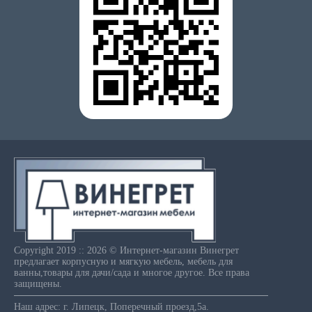
Copyright 2019 :: 2026 © Интернет-магазин Винегрет
предлагает корпусную и мягкую мебель, мебель для
ванны,товары для дачи/сада и многое другое. Все права
защищены.
Наш адрес: г. Липецк, Поперечный проезд,5а.