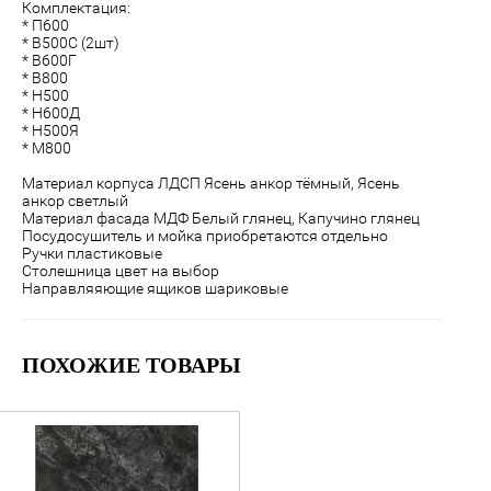
Комплектация:
* П600
* В500С (2шт)
* В600Г
* В800
* Н500
* Н600Д
* Н500Я
* М800
Материал корпуса ЛДСП Ясень анкор тёмный, Ясень
анкор светлый
Материал фасада МДФ Белый глянец, Капучино глянец
Посудосушитель и мойка приобретаются отдельно
Ручки пластиковые
Столешница цвет на выбор
Направляяющие ящиков шариковые
ПОХОЖИЕ ТОВАРЫ