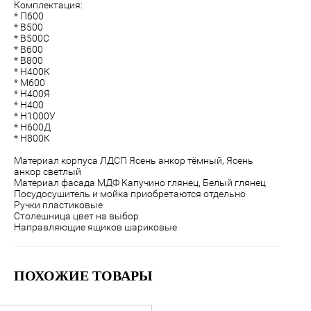
Комплектация:
* П600
* В500
* В500С
* В600
* В800
* Н400К
* М600
* Н400Я
* Н400
* Н1000У
* Н600Д
* Н800К
Материал корпуса ЛДСП Ясень анкор тёмный, Ясень
анкор светлый
Материал фасада МДФ Капучино глянец, Белый глянец
Посудосушитель и мойка приобретаются отдельно
Ручки пластиковые
Столешница цвет на выбор
Направляющие ящиков шариковые
ПОХОЖИЕ ТОВАРЫ