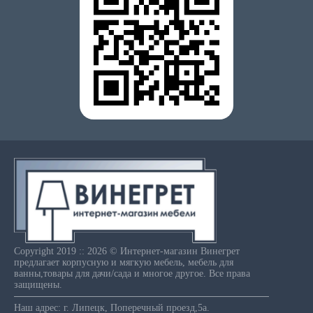
Copyright 2019 :: 2026 © Интернет-магазин Винегрет
предлагает корпусную и мягкую мебель, мебель для
ванны,товары для дачи/сада и многое другое. Все права
защищены.
Наш адрес: г. Липецк, Поперечный проезд,5а.