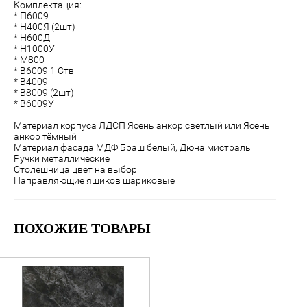
Комплектация:
* П6009
* Н400Я (2шт)
* Н600Д
* Н1000У
* М800
* В6009 1 Ств
* В4009
* В8009 (2шт)
* В6009У
Материал корпуса ЛДСП Ясень анкор светлый или Ясень
анкор тёмный
Материал фасада МДФ
Браш белый, Дюна мистраль
Ручки металлические
Столешница цвет на выбор
Направляющие ящиков шариковые
ПОХОЖИЕ ТОВАРЫ