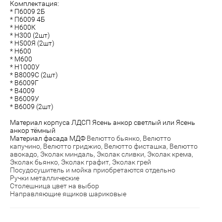
Комплектация:
* П6009 2Б
* П6009 4Б
* Н600К
* Н300 (2шт)
* Н500Я (2шт)
* Н600
* М600
* Н1000У
* В8009С (2шт)
* В6009Г
* В4009
* В6009У
* В6009 (2шт)
Материал корпуса ЛДСП Ясень анкор светлый или Ясень
анкор тёмный
Материал фасада МДФ
Велютто бьянко, Велютто
капучино, Велютто гриджио, Велютто фисташка, Велютто
авокадо,
Эколак миндаль, Эколак сливки, Эколак крема,
Эколак бьянко, Эколак графит, Эколак грей
Посудосушитель и мойка приобретаются отдельно
Ручки металлические
Столешница цвет на выбор
Направляющие ящиков шариковые