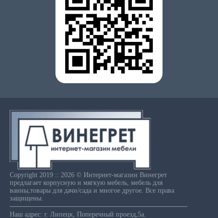
Copyright 2019 :: 2026 © Интернет-магазин Винегрет
предлагает корпусную и мягкую мебель, мебель для
ванны,товары для дачи/сада и многое другое. Все права
защищены.
Наш адрес: г. Липецк, Поперечный проезд,5а.