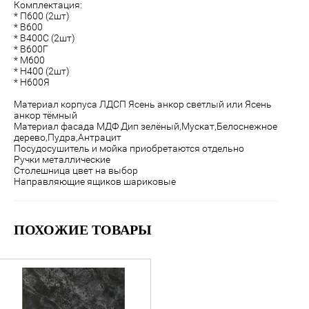
Комплектация:
* П600 (2шт)
* В600
* В400С (2шт)
* В600Г
* М600
* Н400 (2шт)
* Н600Я
Материал корпуса ЛДСП Ясень анкор светлый или Ясень
анкор тёмный
Материал фасада МДФ Дип зелёный,Мускат,Белоснежное
дерево,Пудра,Антрацит
Посудосушитель и мойка приобретаются отдельно
Ручки металлические
Столешница цвет на выбор
Направляющие ящиков шариковые
ПОХОЖИЕ ТОВАРЫ