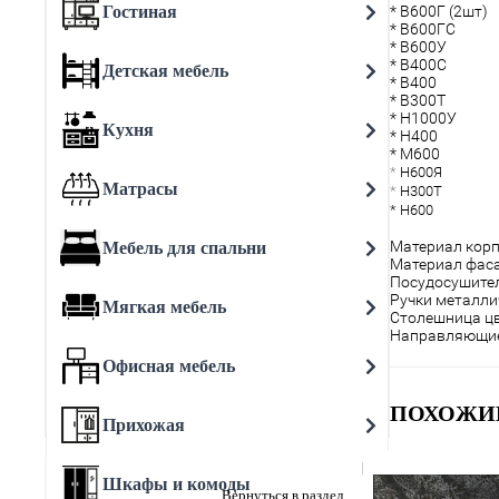
Гостиная
* В600Г (2шт)
* В600ГС
* В600У
* В400С
Детская мебель
* В400
* В300Т
* Н1000У
Кухня
* Н400
* М600
*
Н6
00Я
Матрасы
*
Н300Т
* Н600
Материал корп
Мебель для спальни
Материал фаса
Посудосушител
Ручки металли
Мягкая мебель
Столешница цв
Направляющи
Офисная мебель
ПОХОЖИ
Прихожая
Шкафы и комоды
Вернуться в раздел