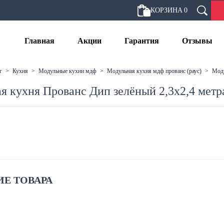
КОРЗИНА
0
Главная
Акции
Гарантия
Отзывы
г
>
кухня
>
модульные кухни мдф
>
модульная кухня мдф прованс (раус)
>
мо
я кухня Прованс Дип зелёный 2,3х2,4 метра
Е ТОВАРА
: