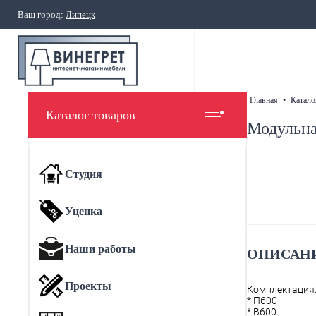
Ваш город:
Липецк
главная
•
катало
Каталог товаров
Модульна
Студия
Уценка
Наши работы
ОПИСАНИ
Проекты
Комплектация
* П600
* В600