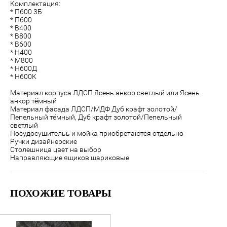
Комплектация:
* П600 3Б
* П600
* В400
* В800
* В600
* Н400
* М800
* Н600Д
* Н600К
Материал корпуса ЛДСП Ясень анкор светлый или Ясень
анкор тёмный
Материал фасада ЛДСП/МДФ Дуб крафт золотой/
Пепельный тёмный, Дуб крафт золотой/Пепельный
светлый
Посудосушительь и мойка приобретаются отдельно
Ручки дизайнерские
Столешница цвет на выбор
Направляющие ящиков шариковые
ПОХОЖИЕ ТОВАРЫ