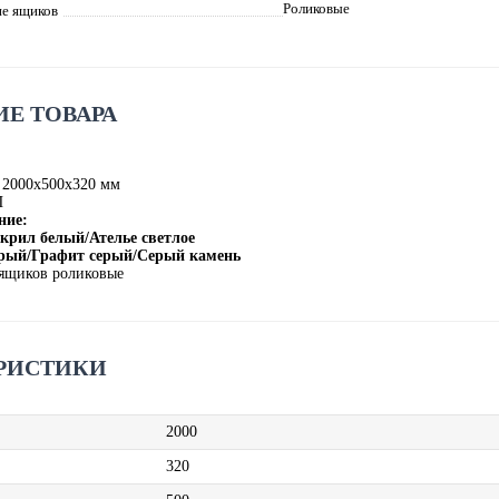
Роликовые
е ящиков
Е ТОВАРА
 2000х500х320 мм
П
ние:
крил белый/Ателье светлое
ерый/Графит серый/Серый камень
ящиков роликовые
РИСТИКИ
2000
320