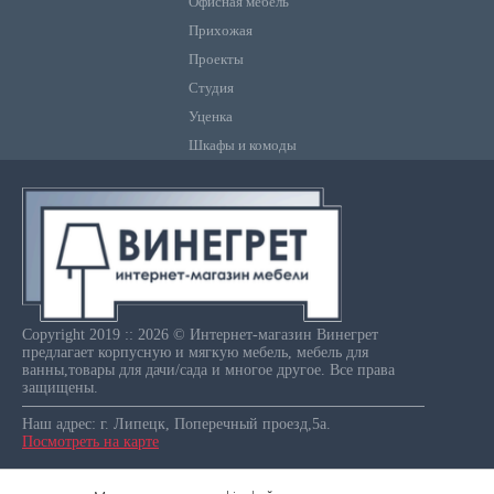
Офисная мебель
Прихожая
Проекты
Студия
Уценка
Шкафы и комоды
Copyright 2019 :: 2026 © Интернет-магазин Винегрет
предлагает корпусную и мягкую мебель, мебель для
ванны,товары для дачи/сада и многое другое. Все права
защищены.
Наш адрес: г. Липецк, Поперечный проезд,5а.
Посмотреть на карте