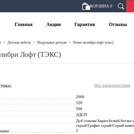
КОРЗИНА
0
Главная
Акции
Гарантия
Отзывы
г
>
детская мебель
>
модульные детские
>
пенал колибри лофт (тэкс)
либри Лофт (ТЭКС)
тики:
Все характеристики
2000
320
500
ЛДСП
Дуб сонома/Акрил белый/Ателье с
серый/Графит серый/Серый каме
2
ящики