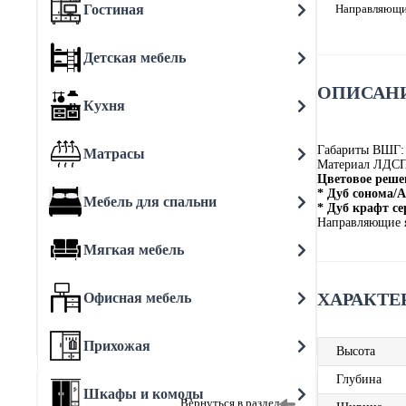
Гостиная
Направляющи
Детская мебель
ОПИСАНИ
Кухня
Габариты ВШГ:
Матрасы
Материал ЛДС
Цветовое реше
* Дуб сонома/А
Мебель для спальни
* Дуб крафт с
Направляющие 
Мягкая мебель
ХАРАКТЕ
Офисная мебель
Прихожая
Высота
Глубина
Шкафы и комоды
Вернуться в раздел