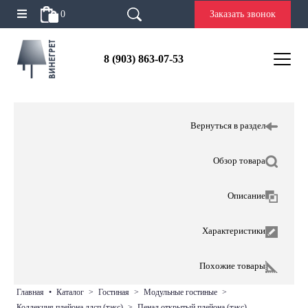
0
Заказать звонок
8 (903) 863-07-53
Вернуться в раздел
Обзор товара
Описание
Характеристики
Похожие товары
главная
•
каталог
>
гостиная
>
модульные гостиные
>
коллекция плейона лдсп (тэкс)
>
пенал открытый плейона (тэкс)