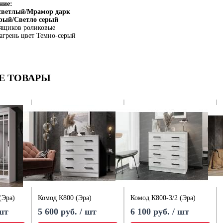
ние:
 светлый/Мрамор дарк
ерый/Светло серый
ящиков роликовые
агрень цвет Темно-серый
Е ТОВАРЫ
(Эра)
Комод К800 (Эра)
Комод К800-3/2 (Эра)
 шт
5 600 руб. / шт
6 100 руб. / шт