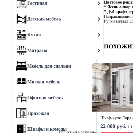
Цветовое реше
Гостиная
* Ясень анкор
* Дуб крафт с
Направляющие 
Детская мебель
Ручки металл ш
Кухня
ПОХОЖИ
Матрасы
Мебель для спальни
Мягкая мебель
Офисная мебель
Прихожая
Шкаф-купе Лорд 
22 800 руб. /
Шкафы и комоды
Вернуться в раздел