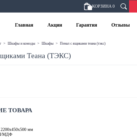
КОРЗИНА
0
Главная
Акции
Гарантия
Отзывы
г
>
шкафы и комоды
>
шкафы
>
пенал с ящиками теана (тэкс)
ящиками Теана (ТЭКС)
Е ТОВАРА
 2200х450х500 мм
П/МДФ