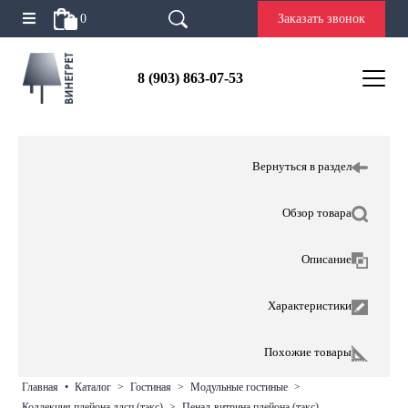
0
Заказать звонок
8 (903) 863-07-53
Вернуться в раздел
Обзор товара
Описание
Характеристики
Похожие товары
главная
•
каталог
>
гостиная
>
модульные гостиные
>
коллекция плейона лдсп (тэкс)
>
пенал-витрина плейона (тэкс)