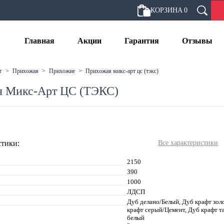
КОРЗИНА
0
Главная
Акции
Гарантия
Отзывы
г
>
прихожая
>
прихожие
>
прихожая микс-арт цс (тэкс)
я Микс-Арт ЦС (ТЭКС)
тики:
Все характеристики
2150
390
1000
ЛДСП
Дуб делано/Белый, Дуб крафт зо
крафт серый/Цемент, Дуб крафт 
белый