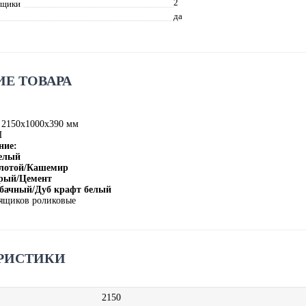
2
ящики
да
Е ТОВАРА
 2150х1000х390 мм
П
ние:
Белый
олотой/Кашемир
ерый/Цемент
абачный/Дуб крафт белый
ящиков роликовые
РИСТИКИ
2150