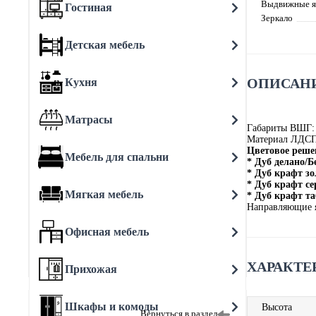
Выдвижные 
Гостиная
Зеркало
Детская мебель
ОПИСАНИ
Кухня
Матрасы
Габариты ВШГ:
Материал ЛДС
Цветовое реше
Мебель для спальни
* Дуб делано/
* Дуб крафт з
* Дуб крафт с
Мягкая мебель
* Дуб крафт т
Направляющие 
Офисная мебель
ХАРАКТЕ
Прихожая
Шкафы и комоды
Высота
Вернуться в раздел