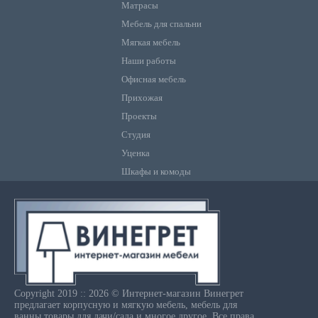
Матрасы
Мебель для спальни
Мягкая мебель
Наши работы
Офисная мебель
Прихожая
Проекты
Студия
Уценка
Шкафы и комоды
Copyright 2019 :: 2026 © Интернет-магазин Винегрет
предлагает корпусную и мягкую мебель, мебель для
ванны,товары для дачи/сада и многое другое. Все права