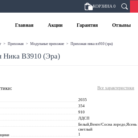
КОРЗИНА
0
Главная
Акции
Гарантия
Отзывы
г
>
прихожая
>
модульные прихожие
>
прихожая ника вз910 (эра)
 Ника ВЗ910 (Эра)
тики:
Все характеристики
2035
354
910
ЛДСП
Белый,Венге/Сосна лоредо,Ясен
светлый
1
ящики