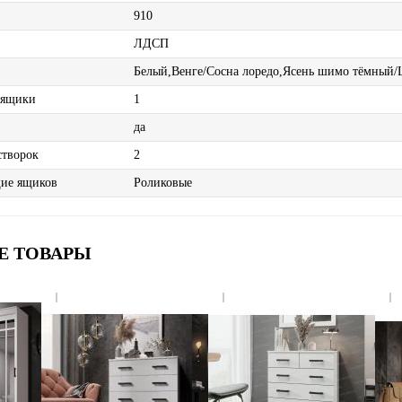
910
ЛДСП
Белый,Венге/Сосна лоредо,Ясень шимо тёмный
 ящики
1
да
створок
2
ие ящиков
Роликовые
Е ТОВАРЫ