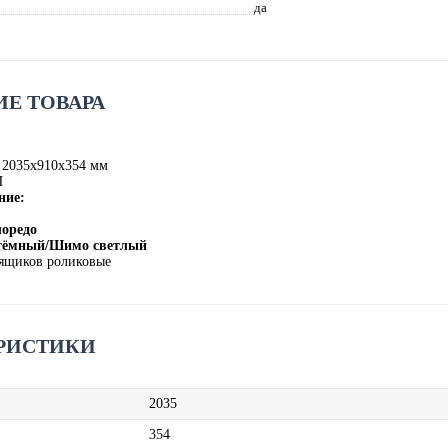
да
Е ТОВАРА
 2035х910х354 мм
П
ние:
лоредо
 тёмный/Шимо светлый
ящиков роликовые
РИСТИКИ
2035
354