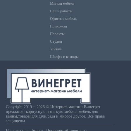
Мягкая мебель
Наши работы
Офисная мебель
Прихожая
Проекты
Студия
Уценка
Шкафы и комоды
Copyright 2019 :: 2026 © Интернет-магазин Винегрет
предлагает корпусную и мягкую мебель, мебель для
ванны,товары для дачи/сада и многое другое. Все права
защищены.
Наш адрес: г. Липецк, Поперечный проезд,5а.