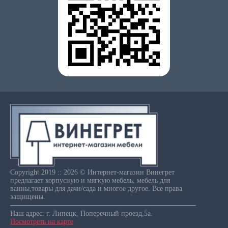
Copyright 2019 :: 2026 © Интернет-магазин Винегрет
предлагает корпусную и мягкую мебель, мебель для
ванны,товары для дачи/сада и многое другое. Все права
защищены.
Наш адрес: г. Липецк, Поперечный проезд,5а.
Посмотреть на карте