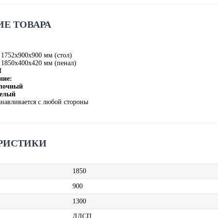
Е ТОВАРА
1752х900х900 мм (стол)
1850х400х420 мм (пенал)
П
ние:
олочный
Белый
анавливается с любой стороны
РИСТИКИ
1850
900
1300
ЛДСП