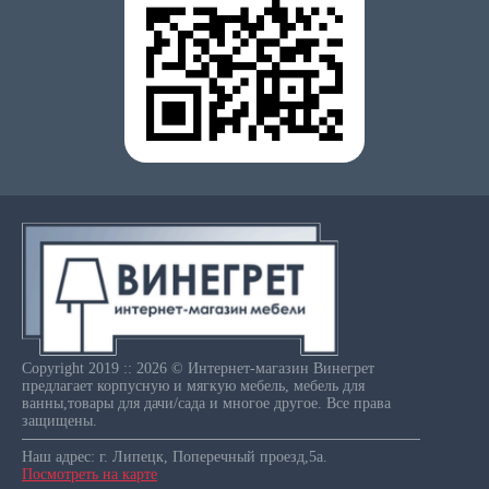
Copyright 2019 :: 2026 © Интернет-магазин Винегрет
предлагает корпусную и мягкую мебель, мебель для
ванны,товары для дачи/сада и многое другое. Все права
защищены.
Наш адрес: г. Липецк, Поперечный проезд,5а.
Посмотреть на карте