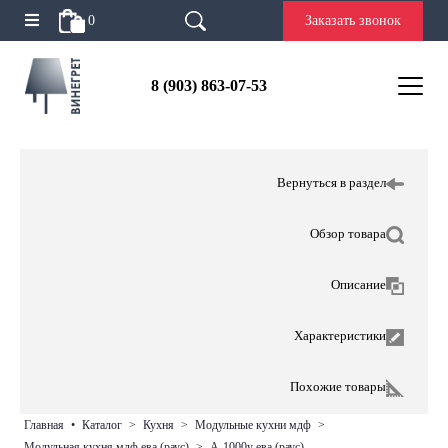
0
Заказать звонок
8 (903) 863-07-53
Вернуться в раздел
Обзор товара
Описание
Характеристики
Похожие товары
главная
•
каталог
>
кухня
>
модульные кухни мдф
>
модульная кухня мдф ева (раус)
>
а-1000у ева (раус)