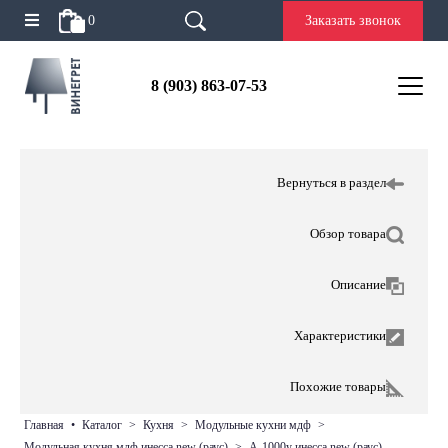
0
Заказать звонок
8 (903) 863-07-53
Вернуться в раздел
Обзор товара
Описание
Характеристики
Похожие товары
главная
•
каталог
>
кухня
>
модульные кухни мдф
>
модульная кухня мдф инесса new (раус)
>
а-1000у инесса new (раус)