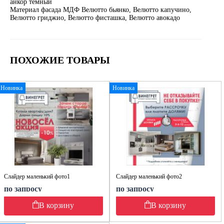
анкор тёмный
Материал фасада МДФ Велютто бьянко, Велютто капучино,
Велютто гриджио, Велютто фисташка, Велютто авокадо
ПОХОЖИЕ ТОВАРЫ
Новинка
Новинка
Слайдер маленький фото1
Слайдер маленький фото2
по запросу
по запросу
В корзину
В корзину