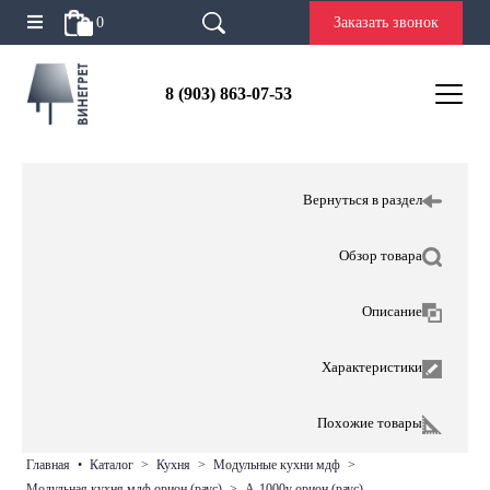
0
Заказать звонок
8 (903) 863-07-53
Вернуться в раздел
Обзор товара
Описание
Характеристики
Похожие товары
главная
•
каталог
>
кухня
>
модульные кухни мдф
>
модульная кухня мдф орион (раус)
>
а-1000у орион (раус)