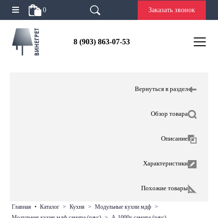
0
Заказать звонок
8 (903) 863-07-53
Вернуться в раздел
Обзор товара
Описание
Характеристики
Похожие товары
главная
•
каталог
>
кухня
>
модульные кухни мдф
>
модульная кухня мдф самира (раус)
>
а-1000у самира (раус)