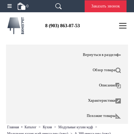
0
Заказать звонок
8 (903) 863-07-53
Вернуться в раздел
Обзор товара
Описание
Характеристики
Похожие товары
главная
•
каталог
>
кухня
>
модульные кухни мдф
>
модульная кухня мдф инесса new (раус)
>
а-300 инесса new (раус)