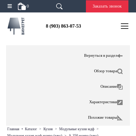
0
Заказать звонок
8 (903) 863-07-53
Вернуться в раздел
Обзор товара
Описание
Характеристики
Похожие товары
главная
•
каталог
>
кухня
>
модульные кухни мдф
>
модульная кухня мдф монро (раус)
>
а-350 монро (раус)