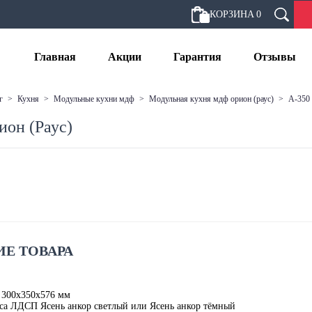
КОРЗИНА
0
Главная
Акции
Гарантия
Отзывы
г
>
кухня
>
модульные кухни мдф
>
модульная кухня мдф орион (раус)
>
а-350
ион (Раус)
Е ТОВАРА
 300х350х576 мм
са ЛДСП Ясень анкор светлый или Ясень анкор тёмный