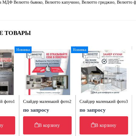
а МДФ Велютто бьянко, Велютто капучино, Велютто гриджио, Велютто 
Е ТОВАРЫ
Новинка
Новинка
ий фото1
Слайдер маленький фото2
Слайдер маленький фото3
по запросу
по запросу
ну
В корзину
В корзину