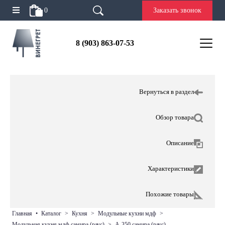
0
Заказать звонок
8 (903) 863-07-53
Вернуться в раздел
Обзор товара
Описание
Характеристики
Похожие товары
главная
•
каталог
>
кухня
>
модульные кухни мдф
>
модульная кухня мдф самира (раус)
>
а-350 самира (раус)