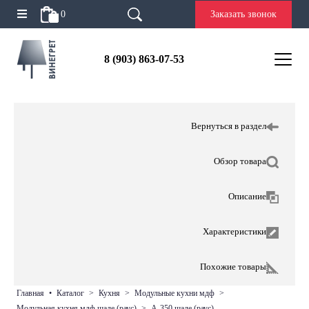
0
Заказать звонок
8 (903) 863-07-53
Вернуться в раздел
Обзор товара
Описание
Характеристики
Похожие товары
главная
•
каталог
>
кухня
>
модульные кухни мдф
>
модульная кухня мдф шале (раус)
>
а-350 шале (раус)