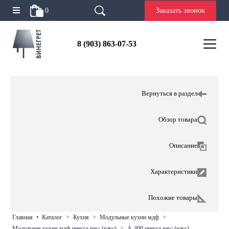
0
Заказать звонок
8 (903) 863-07-53
Вернуться в раздел
Обзор товара
Описание
Характеристики
Похожие товары
главная
•
каталог
>
кухня
>
модульные кухни мдф
>
модульная кухня мдф инесса new (раус)
>
а-400 инесса new (раус)