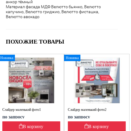
анкор тёмный
Материал фасада МДФ Велютто бьянко, Велютто
капучино, Велютто гриджио, Велютто фисташка,
Велютто авокадо
ПОХОЖИЕ ТОВАРЫ
Новинка
Новинка
Слайдер маленький фото1
Слайдер маленький фото2
по запросу
по запросу
В корзину
В корзину