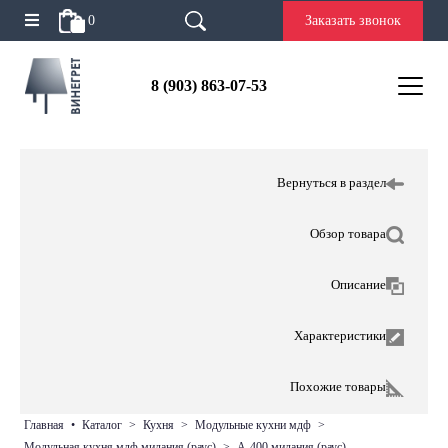
0
Заказать звонок
8 (903) 863-07-53
Вернуться в раздел
Обзор товара
Описание
Характеристики
Похожие товары
главная
•
каталог
>
кухня
>
модульные кухни мдф
>
модульная кухня мдф милания (раус)
>
а-400 милания (раус)