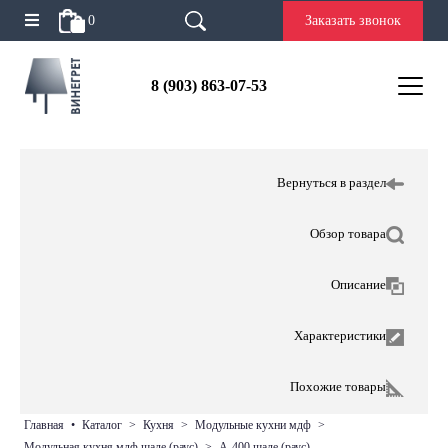
0
Заказать звонок
8 (903) 863-07-53
Вернуться в раздел
Обзор товара
Описание
Характеристики
Похожие товары
главная
•
каталог
>
кухня
>
модульные кухни мдф
>
модульная кухня мдф шале (раус)
>
а-400 шале (раус)